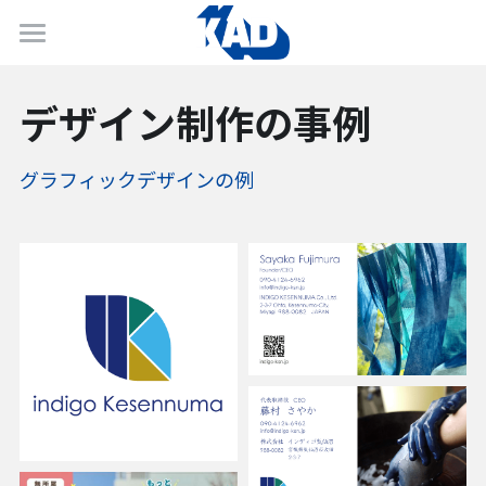
ホーム
デザイン制作の事例
コトバ
デザイン
グラフィックデザインの例
ネット
動画
PR
キャンペーン
お問合せ